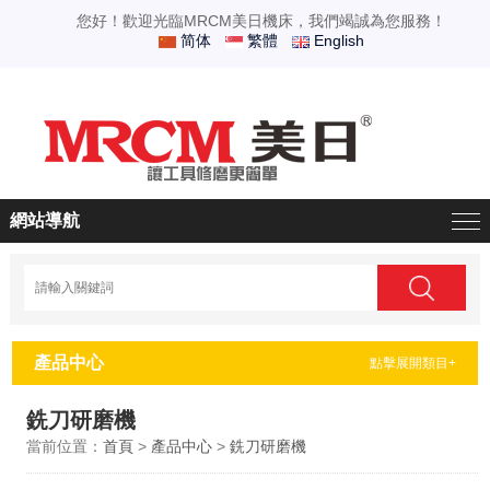
您好！歡迎光臨MRCM美日機床，我們竭誠為您服務！
简体
繁體
English
網站導航
產品中心
點擊展開類目+
銑刀研磨機
當前位置：
首頁
>
產品中心
>
銑刀研磨機