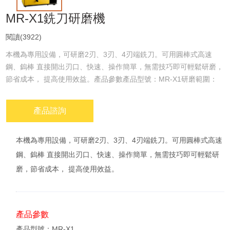
MR-X1銑刀研磨機
閱讀(3922)
本機為專用設備，可研磨2刃、3刃、4刃端銑刀。可用圓棒式高速
鋼、鎢棒 直接開出刃口、快速、操作簡單，無需技巧即可輕鬆研磨，
節省成本， 提高使用效益。產品參數產品型號：MR-X1研磨範圍：
ф4-ф14研磨類型：2、3、4刃端銑刀先端角：3°電源：220V/180W
標準砂輪：CBN（高速鋼材質）或 ...
產品諮詢
本機為專用設備，可研磨2刃、3刃、4刃端銑刀。可用圓棒式高速
鋼、鎢棒 直接開出刃口、快速、操作簡單，無需技巧即可輕鬆研
磨，節省成本， 提高使用效益。
產品參數
產品型號：MR-X1