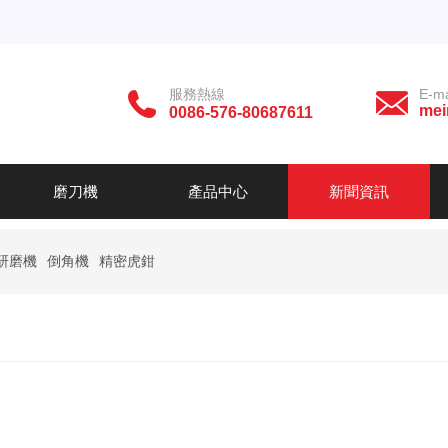
服務熱線
E-ma
mei
0086-576-80687611
磨刀機
產品中心
新聞資訊
研磨機
倒角機
精密虎鉗