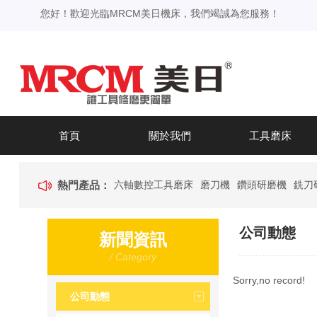
您好！歡迎光臨MRCM美日機床，我們竭誠為您服務！
首頁
關於我們
工具磨床
熱門產品：
六軸數控工具磨床
磨刀機
鑽頭研磨機
銑刀
公司動態
新聞資訊
/ Category
Sorry,no record!
公司動態