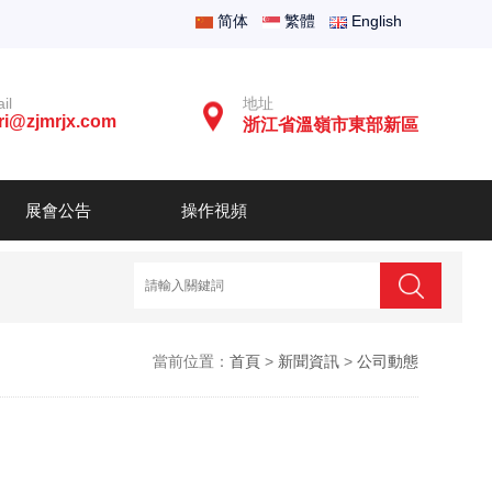
简体
繁體
English
il
地址
ri@zjmrjx.com
浙江省溫嶺市東部新區
展會公告
操作視頻
當前位置：
首頁
>
新聞資訊
>
公司動態