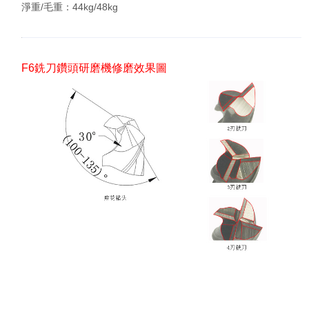
淨重/毛重：44kg/48kg
F6銑刀鑽頭研磨機修磨效果圖