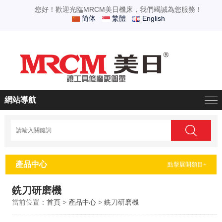
您好！歡迎光臨MRCM美日機床，我們竭誠為您服務！
简体
繁體
English
網站導航
產品中心
點擊展開類目+
銑刀研磨機
當前位置：
首頁
>
產品中心
>
銑刀研磨機