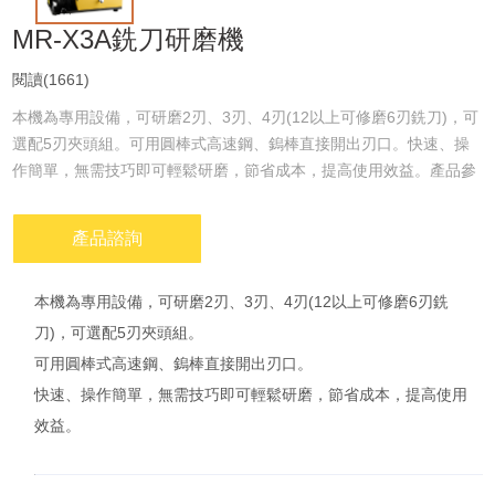
MR-X3A銑刀研磨機
閱讀(1661)
本機為專用設備，可研磨2刃、3刃、4刃(12以上可修磨6刃銑刀)，可
選配5刃夾頭組。可用圓棒式高速鋼、鎢棒直接開出刃口。快速、操
作簡單，無需技巧即可輕鬆研磨，節省成本，提高使用效益。產品參
數產品型號：MR-X3A研磨範圍：ф4-ф20研磨類型：2、3、4刃端銑
刀先端角：0°-5°電源：2...
產品諮詢
本機為專用設備，可研磨2刃、3刃、4刃(12以上可修磨6刃銑
刀)，可選配5刃夾頭組。
可用圓棒式高速鋼、鎢棒直接開出刃口。
快速、操作簡單，無需技巧即可輕鬆研磨，節省成本，提高使用
效益。