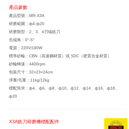
產品參數
產品型號：MR-X3A
研磨範圍：ф4-ф20
研磨類型：2、3、4刃端銑刀
先端角：0°-5°
電源：220V/180W
標準砂輪：CBN（高速鋼材質）或 SDC（硬質合金材質）
砂輪轉速：4400rpm
包裝尺寸：32×23×24cm
淨重/毛重：11kg/12kg
標配筒夾：ф4、ф6、ф8、ф10、ф12、ф14、ф16、ф18、
ф20
X3A銑刀研磨機標配配件