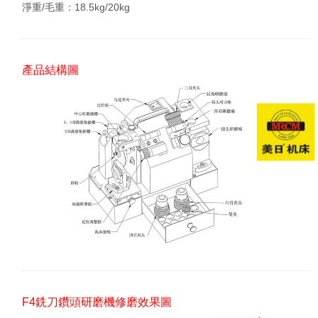
淨重/毛重：18.5kg/20kg
產品結構圖
F4銑刀鑽頭研磨機修磨效果圖